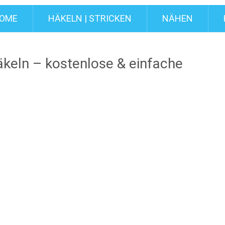
OME
HÄKELN | STRICKEN
NÄHEN
keln – kostenlose & einfache