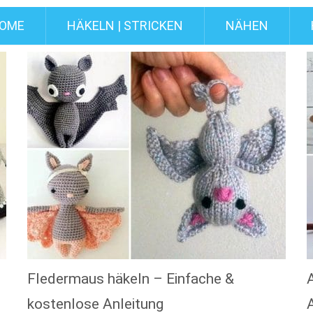
OME
HÄKELN | STRICKEN
NÄHEN
Fledermaus häkeln – Einfache &
kostenlose Anleitung